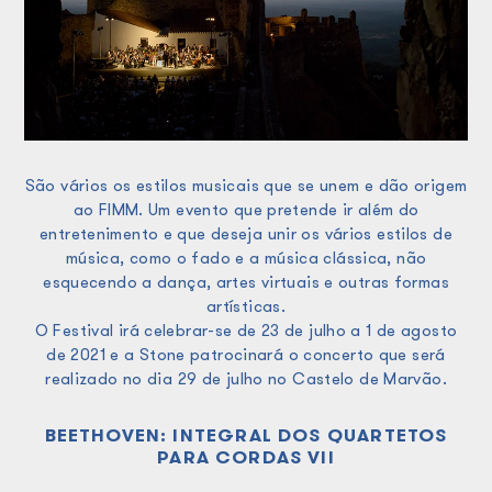
São vários os estilos musicais que se unem e dão origem
ao FIMM. Um evento que pretende ir além do
entretenimento e que deseja unir os vários estilos de
música, como o fado e a música clássica, não
esquecendo a dança, artes virtuais e outras formas
artísticas.
O Festival irá celebrar-se de 23 de julho a 1 de agosto
de 2021 e a Stone patrocinará o concerto que será
realizado no dia 29 de julho no Castelo de Marvão.
BEETHOVEN: INTEGRAL DOS QUARTETOS
PARA CORDAS VII